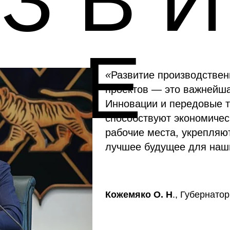
 З В И
Е
«
Развитие производствен
проектов — это важнейша
Инновации и передовые т
способствуют экономичес
рабочие места, укрепляю
лучшее будущее для наш
Кожемяко О. Н
., Губернато