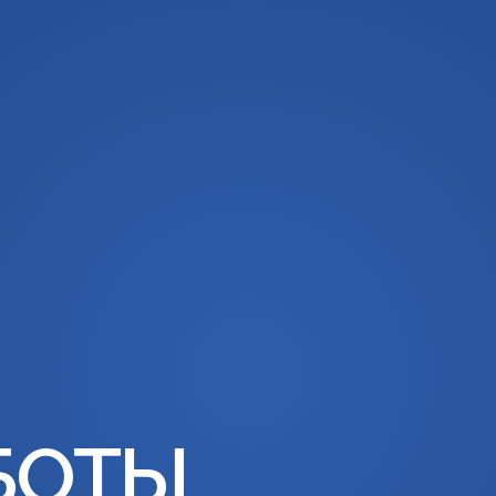
амме
Партнёры
Спикеры
Расписание
БОТЫ