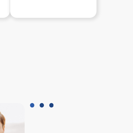
ВЯЧЕСЛАВ
ГОРЯИНОВ
эксперт по построению
продуктовой дистрибьюции
с 25-летним опытом работы
в FMCG