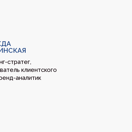
ИЯ
4, 2 этаж
03.12
Подготовка к переговорам //04.12
Закупочна
Я
Приветствие, цели и структура программы
роста продаж
Обзор трендов пищевой промышленности 
гибридные пространства, новые форматы, 
омниканальность