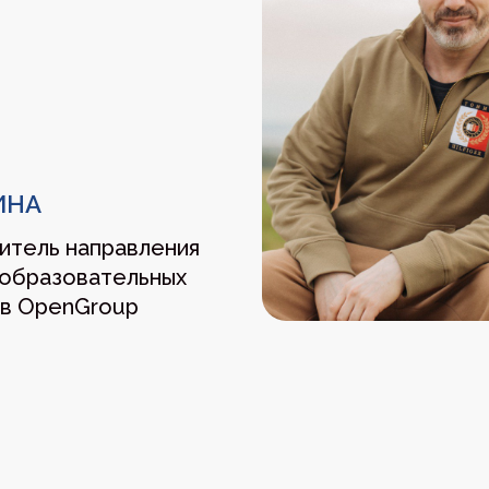
КАЯ
атег,
ь клиентского
-аналитик
Подать заявку