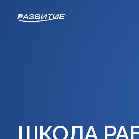
О прогр
ШКОЛА РА