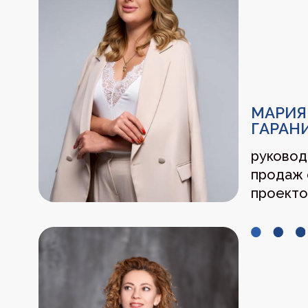
НАДЕЖДА
ОБЕДЗИНС
маркетинг-стр
исследовател
опыта, тренд