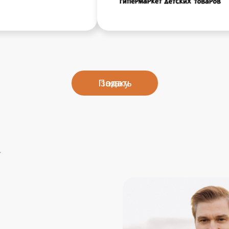
 направления
зовательных
enGroup