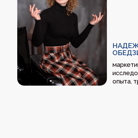
ПРОГРАММА ОБУЧЕН
Офлайн формат, Владивосток, Посьетская 1
Региональный центр инжиниринга
Тренды // 02.12
Управление дистирбуцией //
ВВОДНАЯ СЕССИ
10:00–10:30
ЛЕКЦИЯ + КЕЙСЫ
10:30–11:15
ПЕРЕРЫВ
11:15–11:30